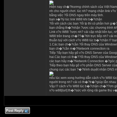
Hiện nay ch�?trương chính sách của Việt Nam 
nh cho người chơi. lúc nh? mạng chặn link v
bằng việc ?ổi DNS ngay trên máy tính.
bạn x�?lý lúc link W88 khi b�?chặn
?ối với cách các bạn ?ổi Ip thì có phần hơi 
bạn chẳng th�?nhận ?ược các chương trình khuy
Link v?o W88 ?ược nh? cái cập nhật liên tục, n
W88 trên trang ch�??�?tới trực tiếp nh? cái 
thuần tuý với cách v?o W88 lúc b�?chặn l? b
1.Các bạn ch�?cần ?ổi thay DNS của Window
bạn ch�?cần m�?Network connection ra
Tiếp ?ấy bạn hãy gõ v?o DNS Server của Google 
hai.Các bạn có th�??ổi thay DNS của Windo
các bạn hãy m�?Network Connection �?góc ph
Tiếp theo bạn hãy gõ v?o phần DNS Server củ
chung cục các bạn ?�?trình duyệt nhận DNS 
nếu lúc xem xong hướng dẫn cách v?o W88 lúc
người trong nh? cái có th�?tr�?giúp lẫn nhau
Vậy l? cách v?o W88 lúc b�?chặn ch�??ơn giản
v?o w88[/url] th�?sức với rộng rãi game thú v
Post Reply