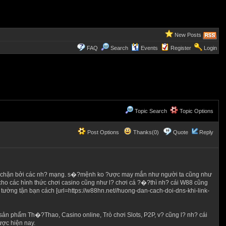
New Posts
FAQ
Search
Events
Register
Login
Topic Search
Topic Options
Post Options
Thanks(0)
Quote
Reply
�?chặn bởi các nh? mạng. s�?mệnh ko ?ược may mắn như người ta cũng như
cho các hình thức chơi casino cũng như l? chơi cá ?�?thì nh? cái W88 cũng
ờng tận bạn cách [url=https://w88hn.net//huong-dan-cach-doi-dns-khi-link-
ản phẩm Th�?Thao, Casino online, Trò chơi Slots, P2P, v? cũng l? nh? cái
ợc hiện nay.