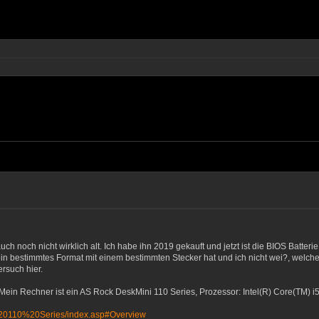
ch noch nicht wirklich alt. Ich habe ihn 2019 gekauft und jetzt ist die BIOS Batter
ein bestimmtes Format mit einem bestimmten Stecker hat und ich nicht wei?, welch
rsuch hier.
e. Mein Rechner ist ein AS Rock DeskMini 110 Series, Prozessor: Intel(R) Core(TM
i%20110%20Series/index.asp#Overview