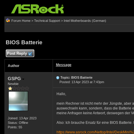
Forum Home
>
Technical Support
>
Intel Motherboards (German)
BIOS Batterie
Post Reply
Message
Author
Topic: BIOS Batterie
GSPG
Posted: 13 Apr 2023 at 7:43pm
Newbie
Hallo,
mein Rechner ist nicht mehr der Jüngste, aber au
auswechseln kann, sondern, dass die Batterie 
meine Anfragen keine Antwort, deswegen der Ve
Joined: 13 Apr 2023
Also: Ich brauche Ersatz für eine BIOS Batteri
Status: Offline
Points: 55
https://www.asrock.com/Nettop/Intel/DeskMin