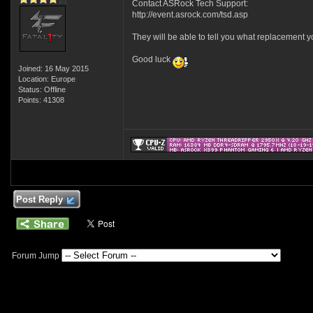
Contact ASRock Tech Support:
http://event.asrock.com/tsd.asp
They will be able to tell you what replacement yo
Good luck
Joined: 16 May 2015
Location: Europe
Status: Offline
Points: 41308
Post Reply
Forum Jump