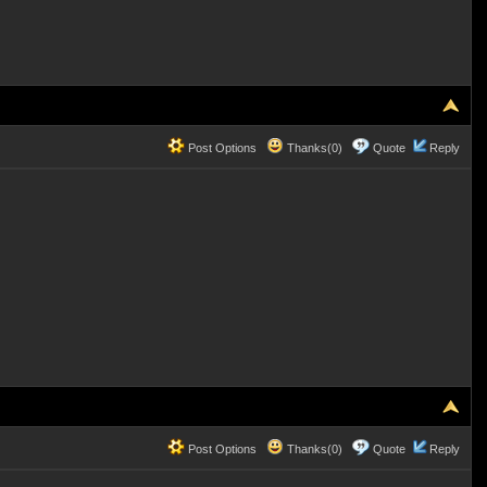
Post Options
Thanks(0)
Quote
Reply
Post Options
Thanks(0)
Quote
Reply