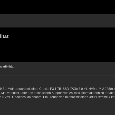
ität
atibilität
/ 3.1 Motherboard mit einer Crucial P3 1 TB, SSD (PCIe 3.0 x4, NVMe, M.2 2280)
ei Mal versucht, über den technischen Support von AsRock Informationen zu erhalte
 NVME für dieses Mainboard. Ein Freund von mir hat mit einen X99/ Extreme 4 ke