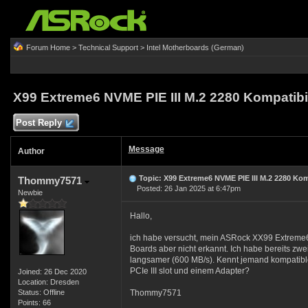
Forum Home
>
Technical Support
>
Intel Motherboards (German)
X99 Extreme6 NVME PIE III M.2 2280 Kompatibil
Post Reply
Message
Author
Topic: X99 Extreme6 NVME PIE III M.2 2280 Komp
Thommy7571
Posted: 26 Jan 2025 at 6:47pm
Newbie
Hallo,
ich habe versucht, mein ASRock XX99 Extreme6
Boards aber nicht erkannt. Ich habe bereits zw
langsamer (600 MB/s). Kennt jemand kompatible
PCIe III slot und einem Adapter?
Joined: 26 Dec 2020
Location: Dresden
Status: Offline
Thommy7571
Points: 66