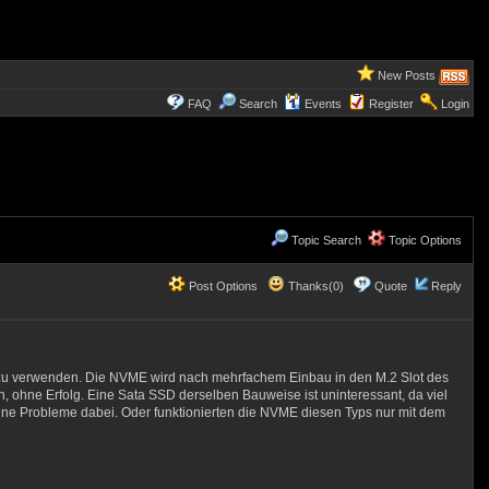
New Posts
FAQ
Search
Events
Register
Login
Topic Search
Topic Options
Post Options
Thanks(0)
Quote
Reply
 zu verwenden. Die NVME wird nach mehrfachem Einbau in den M.2 Slot des
n, ohne Erfolg. Eine Sata SSD derselben Bauweise ist uninteressant, da viel
ine Probleme dabei. Oder funktionierten die NVME diesen Typs nur mit dem